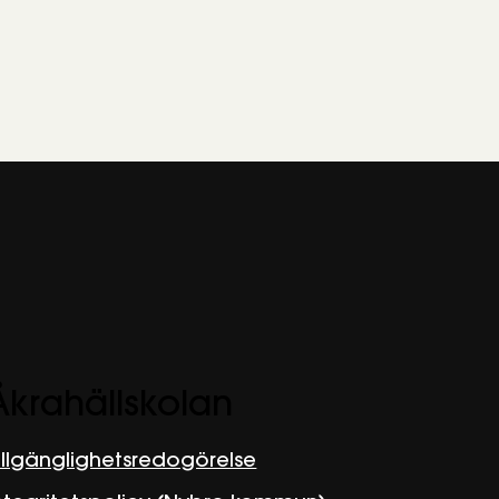
Åkrahällskolan
illgänglighetsredogörelse