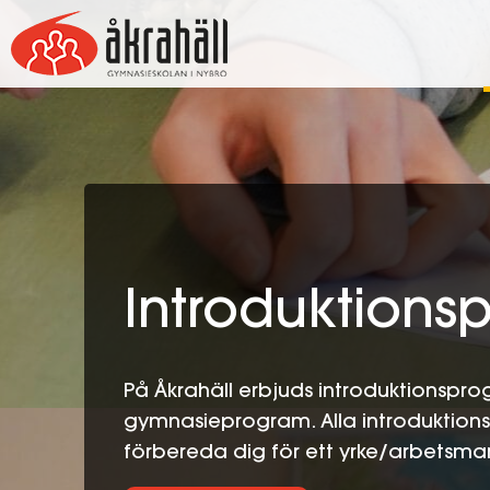
Hoppa
till
innehåll
Introduktion
På Åkrahäll erbjuds introduktionsprog
gymnasieprogram. Alla introduktionspr
förbereda dig för ett yrke/arbetsm