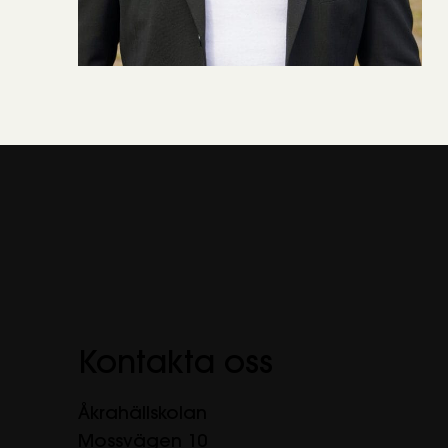
Kontakta oss
Åkrahällskolan
Mossvägen 10