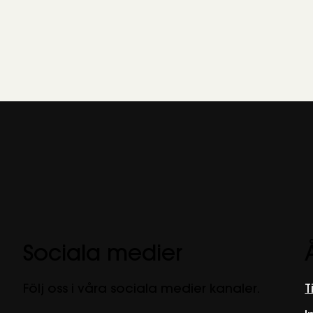
Sociala medier
Följ oss i våra sociala medier kanaler.
T