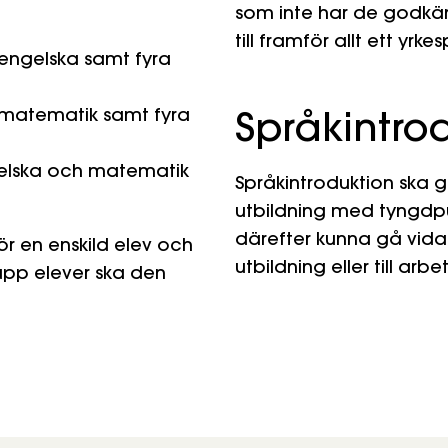
som inte har de godkä
till framför allt ett yrk
engelska samt fyra
matematik samt fyra
Språkintro
elska och matematik
Språkintroduktion ska g
utbildning med tyngdpu
därefter kunna gå vidar
r en enskild elev och
utbildning eller till ar
upp elever ska den