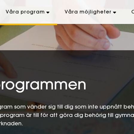
Våra program
Våra möjligheter
s­programmen
ram som vänder sig till dig som inte uppnått behöri
ogram är till för att göra dig behörig till gymnas
arknaden.