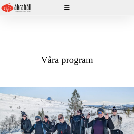
Hoppa
till
innehåll
Våra program