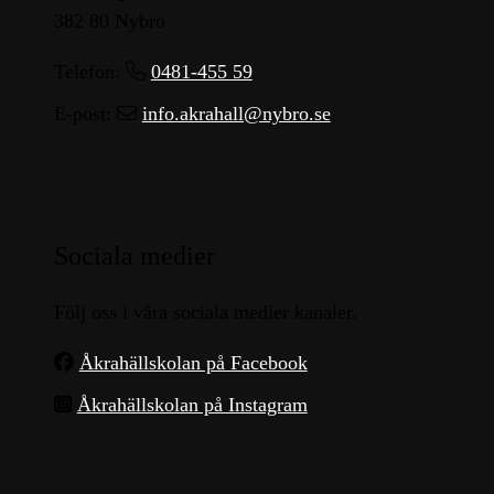
382 80 Nybro
Telefon:
0481-455 59
E-post:
info.akrahall@nybro.se
Sociala medier
Följ oss i våra sociala medier kanaler.
Åkrahällskolan på Facebook
Åkrahällskolan på Instagram