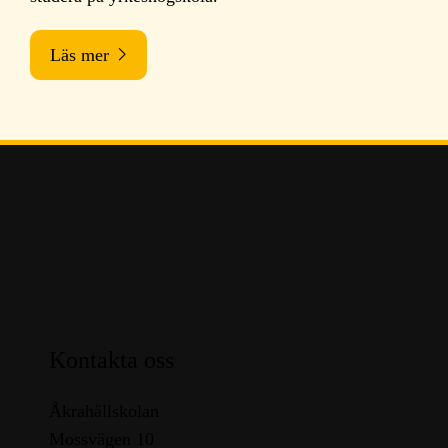
Läs mer
Kontakta oss
Åkrahällskolan
Mossvägen 10