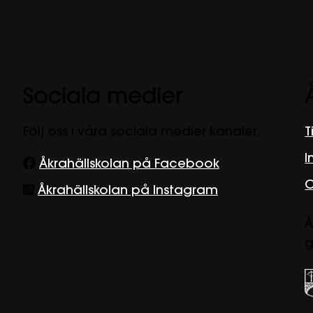
Sociala medier
Följ oss i våra sociala medier kanaler.
T
I
Åkrahällskolan på Facebook
O
Åkrahällskolan på Instagram
Å
g