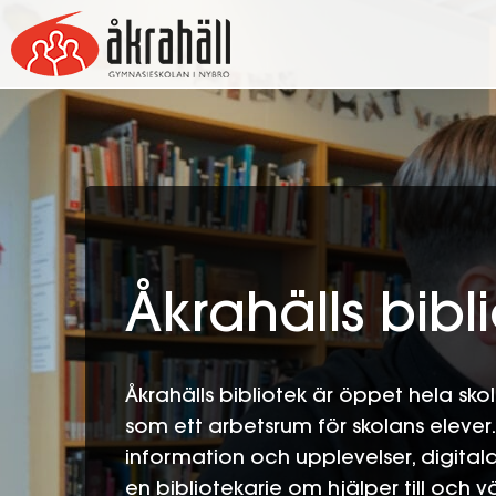
Hoppa
till
innehåll
Åkrahälls bibl
Åkrahälls bibliotek är öppet hela sk
som ett arbetsrum för skolans elever. H
information och upplevelser, digit
en bibliotekarie om hjälper till och v