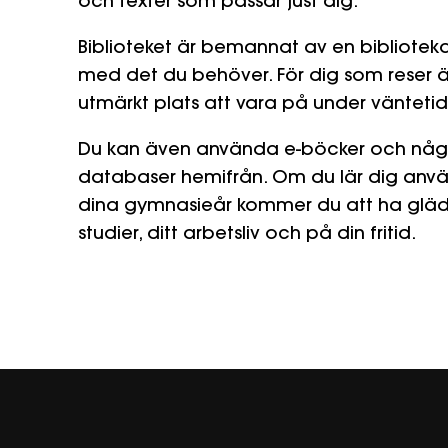
och texter som passar just dig.
Biblioteket är bemannat av en biblioteka
med det du behöver. För dig som reser är
utmärkt plats att vara på under väntetid
Du kan även använda e-böcker och någr
databaser hemifrån. Om du lär dig anvä
dina gymnasieår kommer du att ha glädje
studier, ditt arbetsliv och på din fritid.