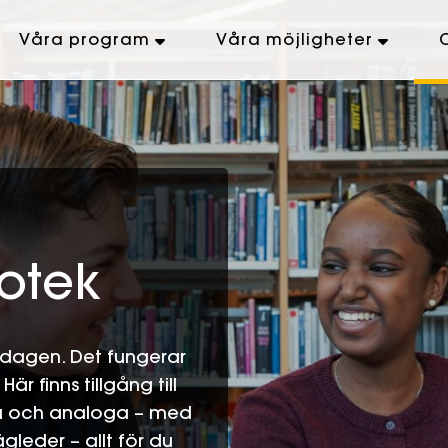
Våra program
Våra möjligheter
iotek
oldagen. Det fungerar
är finns tillgång till
ala och analoga – med
ägleder – allt för du