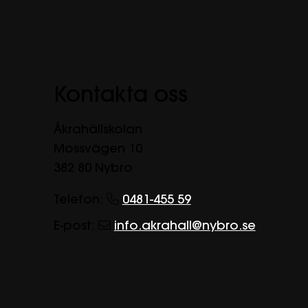
Kontakta oss
Åkrahällskolan
Mossvägen 10
382 80 Nybro
Telefon:
0481-455 59
E-post:
info.akrahall@nybro.se