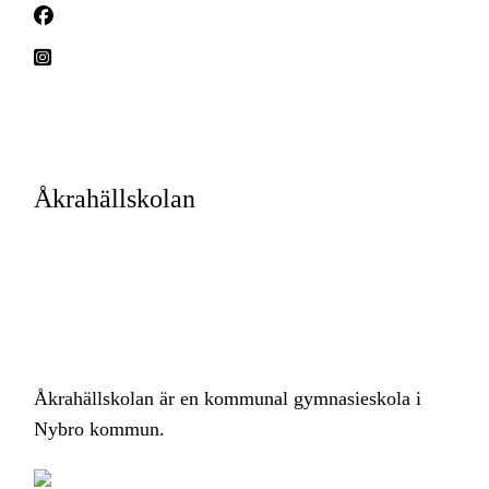
Åkrahällskolan på Facebook
Åkrahällskolan på Instagram
Åkrahällskolan
Tillgänglighetsredogörelse
Integritetspolicy (Nybro kommun)
Om cookies
Åkrahällskolan är en kommunal gymnasieskola i
Nybro kommun.