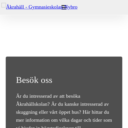
Hoppa
till
innehåll
Besök oss
Är du intresserad av att besöka
Åkrahällskolan? Är du kanske intresserad av
skuggning eller vårt öppet hus? Här hittar du
mer information om vilka dagar och tider som
vi bjuder in högstadieelever till