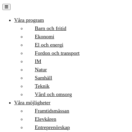
Hoppa
till
Våra program
innehåll
Barn och fritid
Ekonomi
El och energi
Fordon och transport
IM
Natur
Samhäll
Teknik
Vård och omsorg
Våra möjligheter
Framtidsmässan
Elevkåren
Entreprenörskap