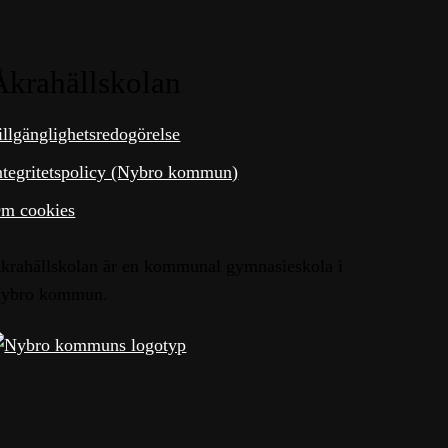
Åkrahällskolan
illgänglighetsredogörelse
ntegritetspolicy (Nybro kommun)
m cookies
krahällskolan är en kommunal gymnasieskola i
ybro kommun.