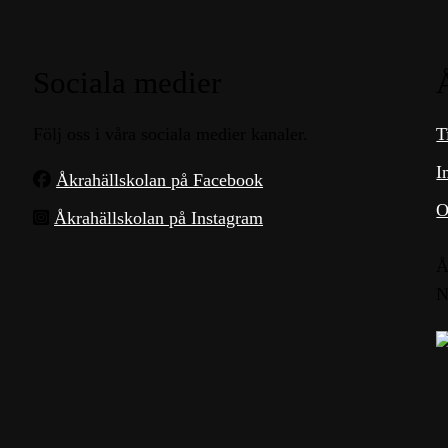
Sociala medier
Följ oss i våra sociala medier kanaler.
T
I
Åkrahällskolan på Facebook
O
Åkrahällskolan på Instagram
Å
N