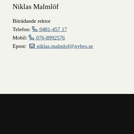
Niklas Malmlöf
Biträdande rektor
Telefon:
0481-457 17
Mobil:
076-8992576
Epost:
niklas.malmlof@nybro.se