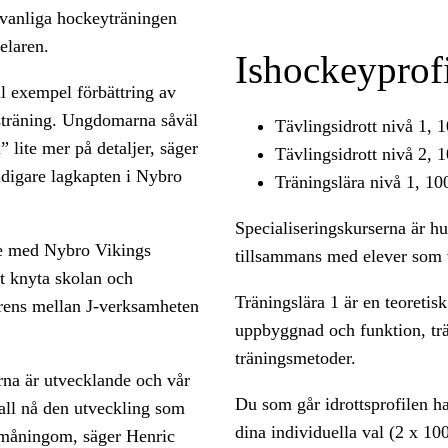
n vanliga hockeyträningen
elaren.
Ishockeyprofi
ll exempel förbättring av
tsträning. Ungdomarna såväl
Tävlingsidrott nivå 1, 
 lite mer på detaljer, säger
Tävlingsidrott nivå 2, 
idigare lagkapten i Nybro
Träningslära nivå 1, 10
Specialiseringskurserna är hu
te med Nybro Vikings
tillsammans med elever som 
tt knyta skolan och
Träningslära 1 är en teoreti
arens mellan J-verksamheten
uppbyggnad och funktion, trä
träningsmetoder.
erna är utvecklande och vår
Du som går idrottsprofilen ha
all nå den utveckling som
dina individuella val (2 x 100
å småningom, säger Henric