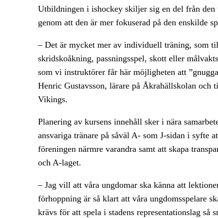
Utbildningen i ishockey skiljer sig en del från de
genom att den är mer fokuserad på den enskilde sp
– Det är mycket mer av individuell träning, som ti
skridskoåkning, passningsspel, skott eller målvak
som vi instruktörer får här möjligheten att ”gnugga”
Henric Gustavsson, lärare på Åkrahällskolan och t
Vikings.
Planering av kursens innehåll sker i nära samarbe
ansvariga tränare på såväl A- som J-sidan i syfte a
föreningen närmre varandra samt att skapa transp
och A-laget.
– Jag vill att våra ungdomar ska känna att lektion
förhoppning är så klart att våra ungdomsspelare sk
krävs för att spela i stadens representationslag s