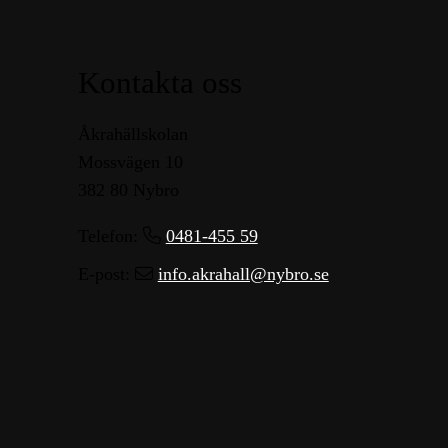
Kontakta oss
Åkrahällskolan
Mossvägen 10
382 80 Nybro
Telefon:
0481-455 59
E-post:
info.akrahall@nybro.se