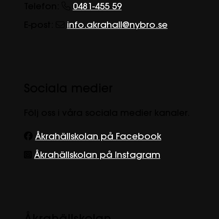
Telefon:
0481-455 59
E-post:
info.akrahall@nybro.se
Sociala medier
Följ oss i våra sociala medier kanaler.
Åkrahällskolan på Facebook
Åkrahällskolan på Instagram
Åkrahällskolan