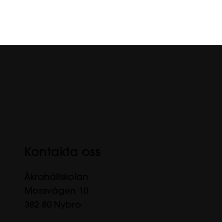
Kontakta oss
Åkrahällskolan
Mossvägen 10
382 80 Nybro