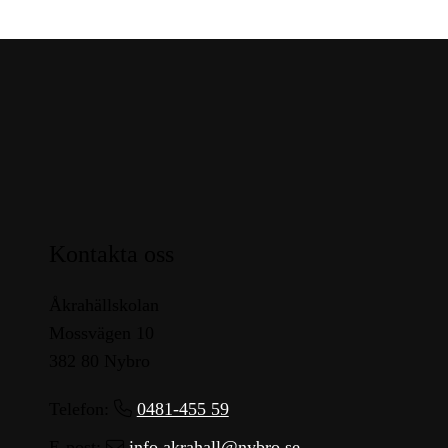
Kontakta oss
Åkrahällskolan
Mossvägen 10
382 80 Nybro
Telefon:
0481-455 59
E-post:
info.akrahall@nybro.se