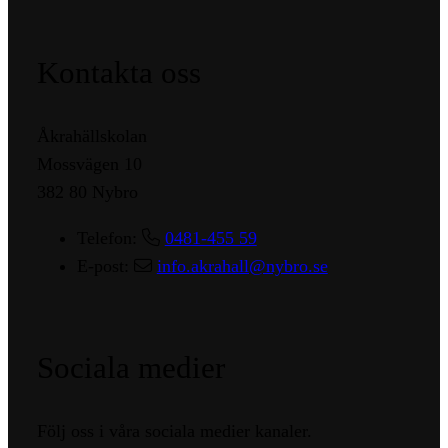
Kontakta oss
Åkrahällskolan
Mossvägen 10
382 80 Nybro
Telefon:
0481-455 59
E-post:
info.akrahall@nybro.se
Sociala medier
Följ oss i våra sociala medier kanaler.