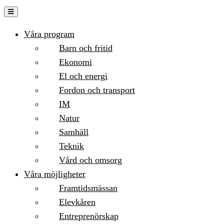
Hoppa
till
Våra program
innehåll
Barn och fritid
Ekonomi
El och energi
Fordon och transport
IM
Natur
Samhäll
Teknik
Vård och omsorg
Våra möjligheter
Framtidsmässan
Elevkåren
Entreprenörskap