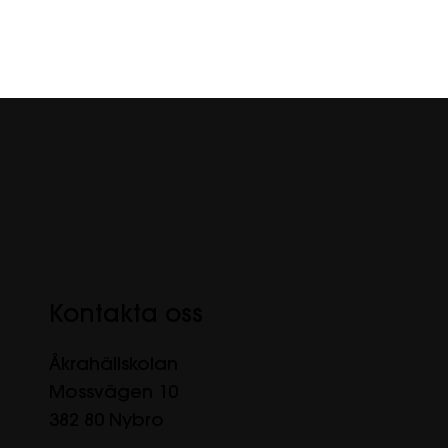
Kontakta oss
Åkrahällskolan
Mossvägen 10
382 80 Nybro