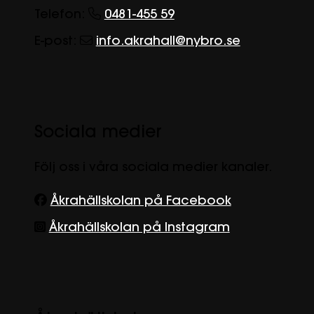
Telefon:
0481-455 59
E-post:
info.akrahall@nybro.se
Sociala medier
Följ oss i våra sociala medier kanaler.
Åkrahällskolan på Facebook
Åkrahällskolan på Instagram