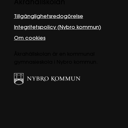
Åkrahällskolan
Tillgänglighetsredogörelse
Integritetspolicy (Nybro kommun)
Om cookies
Åkrahällskolan är en kommunal
gymnasieskola i Nybro kommun.