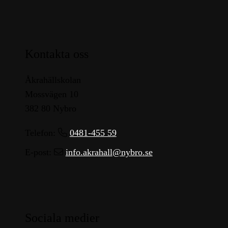
Kontakta oss
Åkrahällskolan
Mossvägen 10
382 80 Nybro
Telefon:
0481-455 59
E-post:
info.akrahall@nybro.se
Sociala medier