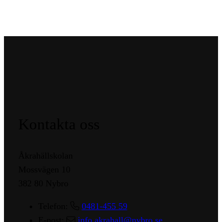
Kontakta oss
Åkrahällskolan
Mossvägen 10
382 80 Nybro
Telefon:
0481-455 59
E-post:
info.akrahall@nybro.se