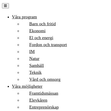
Hoppa
till
Våra program
innehåll
Barn och fritid
Ekonomi
El och energi
Fordon och transport
IM
Natur
Samhäll
Teknik
Vård och omsorg
Våra möjligheter
Framtidsmässan
Elevkåren
Entreprenörskap