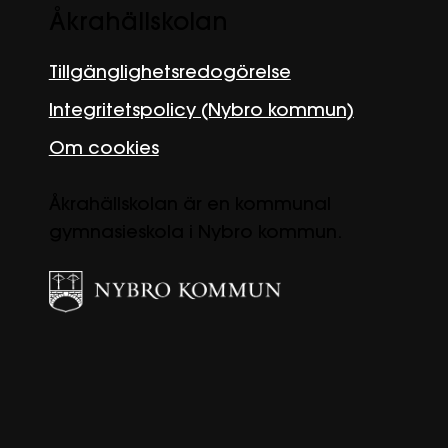
Åkrahällskolan
Tillgänglighetsredogörelse
Integritetspolicy (Nybro kommun)
Om cookies
Åkrahällskolan är en kommunal
gymnasieskola i Nybro kommun.