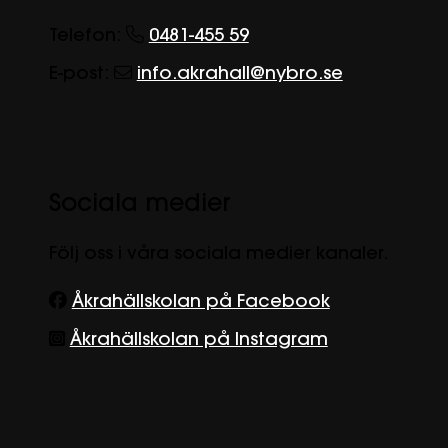
Telefon:
0481-455 59
E-post:
info.akrahall@nybro.se
Sociala medier
Följ oss i våra sociala medier kanaler.
Åkrahällskolan på Facebook
Åkrahällskolan på Instagram