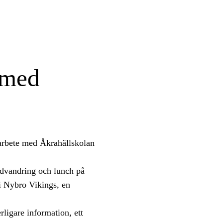
 med
arbete med Åkrahällskolan
ndvandring och lunch på
 i Nybro Vikings, en
rligare information, ett