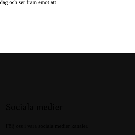
 dag och ser fram emot att
Sociala medier
Följ oss i våra sociala medier kanaler.