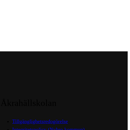
Åkrahällskolan
Tillgänglighetsredogörelse
Integritetspolicy (Nybro kommun)