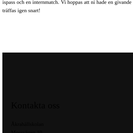
ispass och en internmatch. Vi hoppas att ni hade en givande
träffas igen snart!
Kontakta oss
Åkrahällskolan
Mossvägen 10