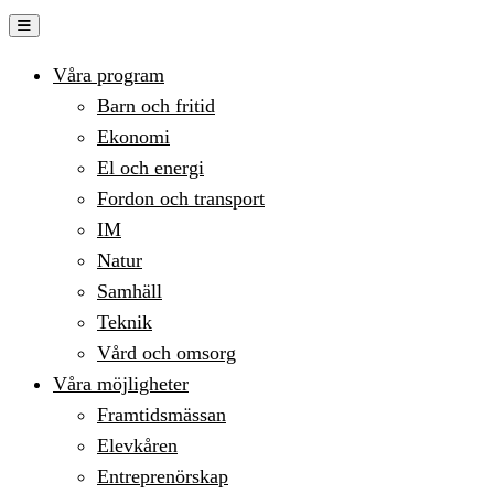
Hoppa
till
Våra program
innehåll
Barn och fritid
Ekonomi
El och energi
Fordon och transport
IM
Natur
Samhäll
Teknik
Vård och omsorg
Våra möjligheter
Framtidsmässan
Elevkåren
Entreprenörskap