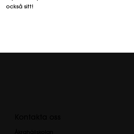
också sitt!
Kontakta oss
Åkrahällskolan