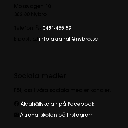
Mossvägen 10
382 80 Nybro
Telefon:
0481-455 59
E-post:
info.akrahall@nybro.se
Sociala medier
Följ oss i våra sociala medier kanaler.
Åkrahällskolan på Facebook
Åkrahällskolan på Instagram