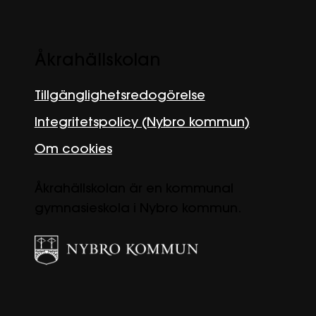
Åkrahällskolan
Tillgänglighetsredogörelse
Integritetspolicy (Nybro kommun)
Om cookies
Åkrahällskolan är en kommunal
gymnasieskola i Nybro kommun.