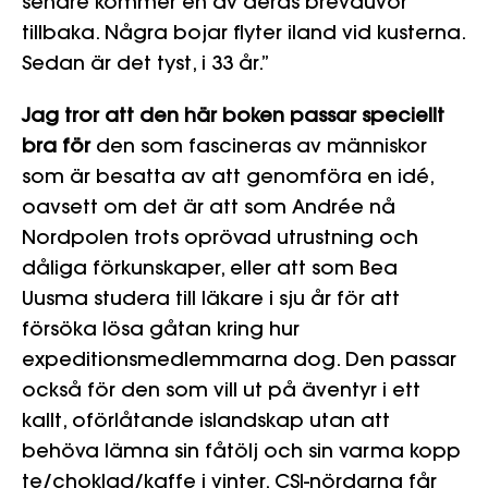
senare kommer en av deras brevduvor
tillbaka. Några bojar flyter iland vid kusterna.
Sedan är det tyst, i 33 år.”
Jag tror att den här boken passar speciellt
bra för
den som fascineras av människor
som är besatta av att genomföra en idé,
oavsett om det är att som Andrée nå
Nordpolen trots oprövad utrustning och
dåliga förkunskaper, eller att som Bea
Uusma studera till läkare i sju år för att
försöka lösa gåtan kring hur
expeditionsmedlemmarna dog. Den passar
också för den som vill ut på äventyr i ett
kallt, oförlåtande islandskap utan att
behöva lämna sin fåtölj och sin varma kopp
te/choklad/kaffe i vinter. CSI-nördarna får