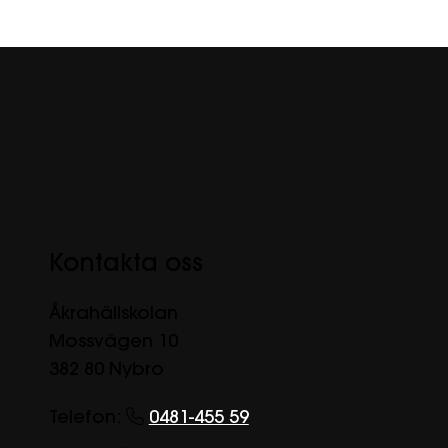
Kontakta oss
Åkrahällskolan
Mossvägen 10
382 80 Nybro
Telefon:
0481-455 59