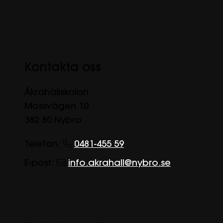
Kontakta oss
Åkrahällskolan
Mossvägen 10
382 80 Nybro
Telefon:
0481-455 59
E-post:
info.akrahall@nybro.se