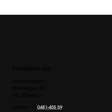
Kontakta oss
Åkrahällskolan
Mossvägen 10
382 80 Nybro
Telefon:
0481-455 59